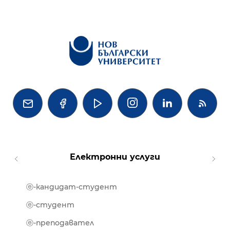




Електронни услуги
ⓔ-кандидат-студент
MOOD
ⓔ-биб
ⓔ-студент
ⓔ-кни
ⓔ-преподавател