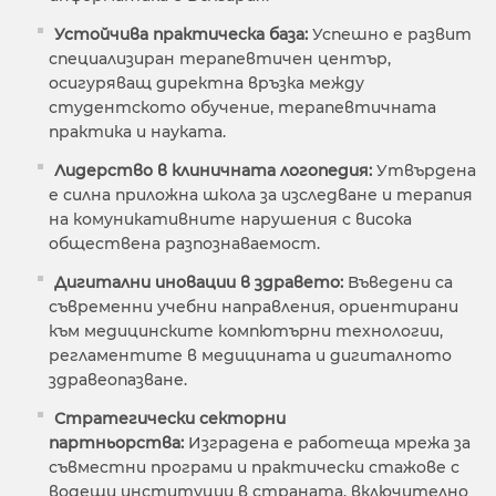
Устойчива практическа база:
Успешно е развит
специализиран терапевтичен център,
осигуряващ директна връзка между
студентското обучение, терапевтичната
практика и науката.
Лидерство в клиничната логопедия:
Утвърдена
е силна приложна школа за изследване и терапия
на комуникативните нарушения с висока
обществена разпознаваемост.
Дигитални иновации в здравето:
Въведени са
съвременни учебни направления, ориентирани
към медицинските компютърни технологии,
регламентите в медицината и дигиталното
здравеопазване.
Стратегически секторни
партньорства:
Изградена е работеща мрежа за
съвместни програми и практически стажове с
водещи институции в страната, включително