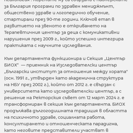
за България програми по здравен мениджмънт,
обществено здраве и логопедично обучение,
стартирали през 90-те години. Ключов етап в
развитието на звеното е откриването на
Терапевтичния център за деца с комуникативни
нарушения през 2009 г., който успешно интегрира
практиката с научните изследвания.
Към департамента функционира и Секция „Център
БИОХ“ — приемник на Изследователски център
„Български институт за отношения между хората"
(осн. 1991 г., утвърден като академична структура
на НБУ през 2002 г.), който от 2012 г. е свързан с
университета като изследователски център, а с
решение на Ректорския съвет от 12 март 2024 г. е
трансформиран в секция към департамента. БИОХ
продължава дългогодишната традиция в областта
на психичното здраве, социалната работа,
консултирането и отношенческата парадигма,
като неговите представители участват в