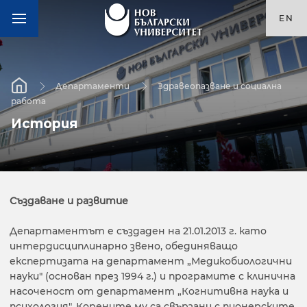
EN
Департаменти
Здравеопазване и социална
работа
История
Създаване и развитие
Департаментът е създаден на 21.01.2013 г. като
интердисциплинарно звено, обединяващо
експертизата на департамент „Медикобиологични
науки" (основан през 1994 г.) и програмите с клинична
насоченост от департамент „Когнитивна наука и
психология". Корените му са свързани с пионерските