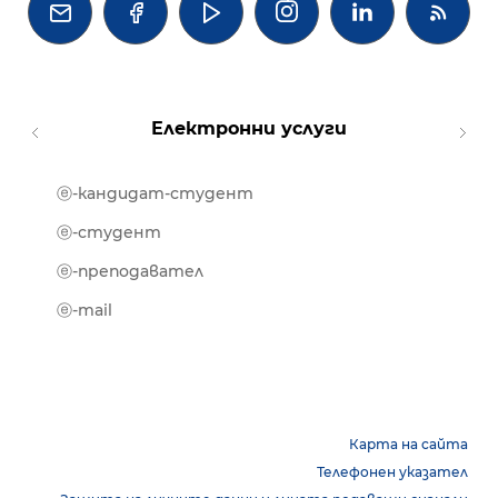




Електронни услуги
ⓔ-кандидат-студент
MOOD
ⓔ-биб
ⓔ-студент
ⓔ-кни
ⓔ-преподавател
ⓔ-trai
ⓔ-mail
Карта на сайта
Телефонен указател