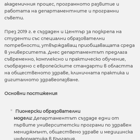
академичния процес, програмното развитие и
работата на департаментните и програмни
съвети.
През 2019 г. е създаден и Център за подкрепа на
студенти със специални образователни
потребности, утвърждаващ приобщаващата среда
в университета. Днес департаментът предлага
съвременно, комплексно и практическо обучение,
съобразено с европейските стандарти в областта
на общественото здраве, клиничната практика и
дигиталното здравеопазване.
Основни постижения
Пионерски образователни
модели:
Департаментът създаде едни от
първите университетски програми по здравен
мениджмънт, обществено здраве и медицинска
информатика в България.