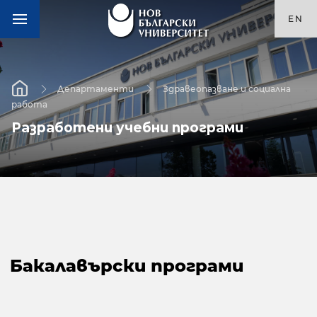
EN
Департаменти
Здравеопазване и социална
работа
Разработени учебни програми
Бакалавърски програми