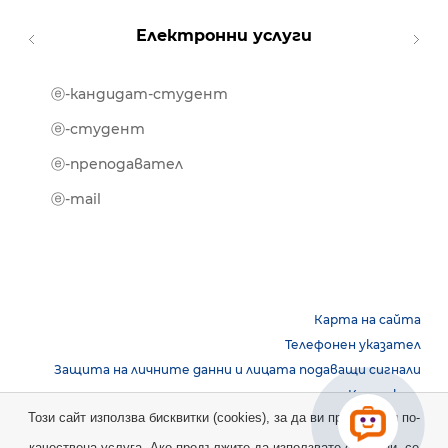
Електронни услуги
ⓔ-кандидат-студент
MOOD
ⓔ-биб
ⓔ-студент
ⓔ-кни
ⓔ-преподавател
ⓔ-trai
ⓔ-mail
Карта на сайта
Телефонен указател
Защита на личните данни и лицата подаващи сигнали
Контакти
Този сайт използва бисквитки (cookies), за да ви предостави по-
качествена услуга. Ако продължите да използвате сайта ни, се