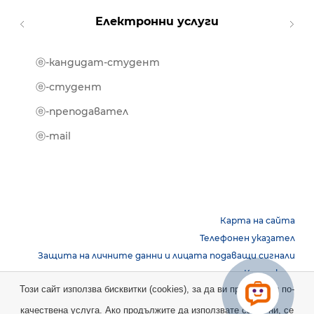
Електронни услуги
ⓔ-кандидат-студент
MOOD
ⓔ-биб
ⓔ-студент
ⓔ-кни
ⓔ-преподавател
ⓔ-trai
ⓔ-mail
Карта на сайта
Телефонен указател
Защита на личните данни и лицата подаващи сигнали
Контакти
Този сайт използва бисквитки (cookies), за да ви предостави по-
качествена услуга. Ако продължите да използвате сайта ни, се
Copyright © 2026 НБУ. Всички права запазени.