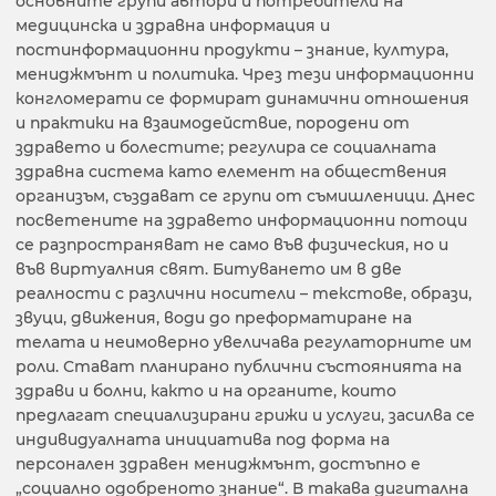
основните групи автори и потребители на
медицинска и здравна информация и
постинформационни продукти – знание, култура,
мениджмънт и политика. Чрез тези информационни
конгломерати се формират динамични отношения
и практики на взаимодействие, породени от
здравето и болестите; регулира се социалната
здравна система като елемент на обществения
организъм, създават се групи от съмишленици. Днес
посветените на здравето информационни потоци
се разпространяват не само във физическия, но и
във виртуалния свят. Битуването им в две
реалности с различни носители – текстове, образи,
звуци, движения, води до преформатиране на
телата и неимоверно увеличава регулаторните им
роли. Стават планирано публични състоянията на
здрави и болни, както и на органите, които
предлагат специализирани грижи и услуги, засилва се
индивидуалната инициатива под форма на
персонален здравен мениджмънт, достъпно е
„социално одобреното знание“. В такава дигитална