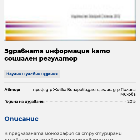
Здравната информация като
социален регулатор
Научни и учебни издания
Автор:
проф. д-р Живка Винарова,д.м.н., гл. ас. д-р Полина
Михова
Година на издаване:
2015
Описание
В предлаганата монография са структурирани